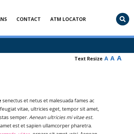
ANS
CONTACT
ATM LOCATOR
A
A
A
Text Resize
e
senectus et netus et malesuada fames ac
eugiat vitae, ultricies eget, tempor sit amet,
estas semper.
Aenean ultricies mi vitae est.
t amet est et sapien ullamcorper pharetra.
, ornare sit amet, wisi. Aenean