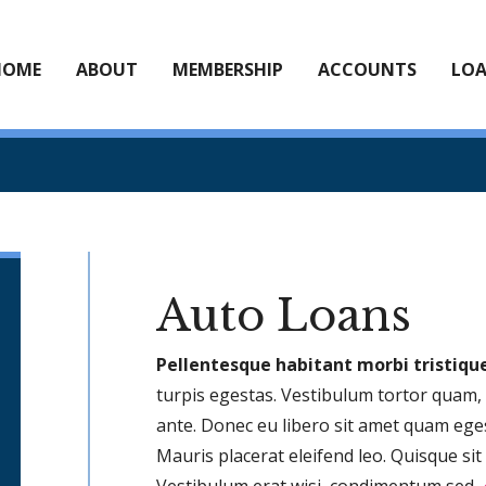
HOME
ABOUT
MEMBERSHIP
ACCOUNTS
LO
Auto Loans
Pellentesque habitant morbi tristiqu
turpis egestas. Vestibulum tortor quam, f
ante. Donec eu libero sit amet quam eg
Mauris placerat eleifend leo. Quisque si
Vestibulum erat wisi, condimentum sed,